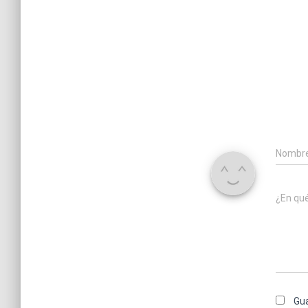
Nombr
¿En qu
Gua