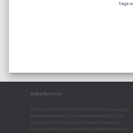
haga u
Sobre
Nosotros
Somos una Fundación sin ánimo de lucro que acoge
a personas mayores, con discapacidad física y/o
cognitiva con el fin de proporcionarles bienestar
físico, mental y apoyo espiritual, mediante un equipo