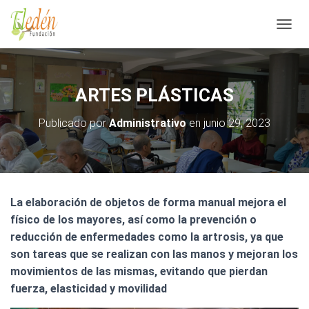
C
A
M
B
I
ARTES PLÁSTICAS
A
R
Publicado por
Administrativo
en
junio 29, 2023
M
O
D
O
D
E
La elaboración de objetos de forma manual mejora el
N
A
físico de los mayores, así como la prevención o
V
reducción de enfermedades como la artrosis, ya que
E
son tareas que se realizan con las manos y mejoran los
G
movimientos de las mismas, evitando que pierdan
A
C
fuerza, elasticidad y movilidad
I