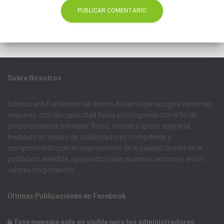
Sobre
Nosotros
Somos una Fundación sin ánimo de lucro que acoge a personas
mayores, con discapacidad física y/o cognitiva con el fin de
proporcionarles bienestar físico, mental y apoyo espiritual,
mediante un equipo de colaboradores competente y
comprometido con el mejoramiento de la calidad de vida de la
población atendida, apoyando todas nuestras acciones en los
valores corporativos.
Últimas
Publicaciónes en Facebook
Este mensaje solo es visible para los administradores.